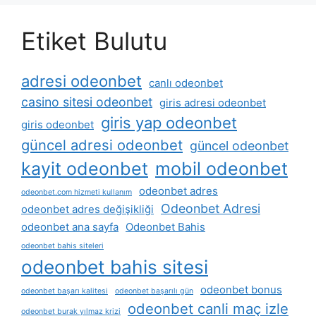
Etiket Bulutu
adresi odeonbet
canlı odeonbet
casino sitesi odeonbet
giris adresi odeonbet
giris yap odeonbet
giris odeonbet
güncel adresi odeonbet
güncel odeonbet
kayit odeonbet
mobil odeonbet
odeonbet adres
odeonbet.com hizmeti kullanım
Odeonbet Adresi
odeonbet adres değişikliği
odeonbet ana sayfa
Odeonbet Bahis
odeonbet bahis siteleri
odeonbet bahis sitesi
odeonbet bonus
odeonbet başarı kalitesi
odeonbet başarılı gün
odeonbet canli maç izle
odeonbet burak yılmaz krizi