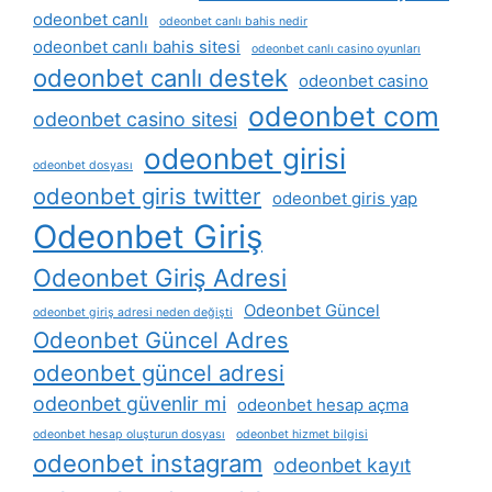
odeonbet canlı
odeonbet canlı bahis nedir
odeonbet canlı bahis sitesi
odeonbet canlı casino oyunları
odeonbet canlı destek
odeonbet casino
odeonbet com
odeonbet casino sitesi
odeonbet girisi
odeonbet dosyası
odeonbet giris twitter
odeonbet giris yap
Odeonbet Giriş
Odeonbet Giriş Adresi
Odeonbet Güncel
odeonbet giriş adresi neden değişti
Odeonbet Güncel Adres
odeonbet güncel adresi
odeonbet güvenlir mi
odeonbet hesap açma
odeonbet hesap oluşturun dosyası
odeonbet hizmet bilgisi
odeonbet instagram
odeonbet kayıt