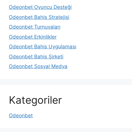
Odeonbet Oyuncu Desteği
Odeonbet Bahis Stratejisi
Odeonbet Turnuvaları
Odeonbet Erkinlikler
Odeonbet Bahis Uygulaması
Odeonbet Bahis Şirketi
Odeonbet Sosyal Medya
Kategoriler
Odeonbet