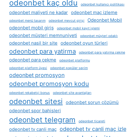
odeonbet kaç oldu
odeonbet kullanıcı politikası
odeonbet maliyeti ne kadar
odeonbet maç izleme
Odeonbet Mobil
odeonbet menü tasarım
odeonbet mevcut girişi
odeonbet mobil giriş
odeonbet mobil kayıt i̇şlemi
odeonbet müşteri memnuniyeti
odeonbet müşteri odaklı
odeonbet nasil bir site
odeonbet oyun türleri
odeonbet para yatirma
odeonbet para yatırma çekme
odeonbet para çekme
odeonbet platformu
odeonbet platform üyesi
odeonbet popüler seçim
odeonbet promosyon
odeonbet promosyon kodu
odeonbet rekabetçi bonus
odeonbet site avantajları
odeonbet sitesi
odeonbet sorun çözümü
odeonbet spor bahisleri
odeonbet telegram
odeonbet ticareti
odeonbet tv canli maç izle
odeonbet tv canli maç