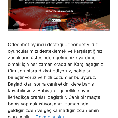
Odeonbet oyuncu desteği Odeonbet yıldız
oyuncularımızı desteklemek ve karşılaştığınız
zorlukların üstesinden gelmenize yardımcı
olmak için her zaman oradalar. Karşılaştığınız
tüm sorunlara dikkat ediyoruz, noktaları
birleştiriyoruz ve hızlı çözümler buluyoruz.
Başladıktan sonra canlı etkinliklere bahis
koyabilirsiniz. Bahisçiler genellikle oyun
ilerledikçe oranları değiştirir. Canlı bir maçta
bahis yapmak istiyorsanız, zamanında
geldiğinizden ve geç kalmadığınızdan emin
olun. Akıllı …
Devamını oku…