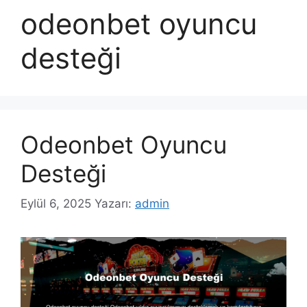
odeonbet oyuncu
desteği
Odeonbet Oyuncu
Desteği
Eylül 6, 2025
Yazarı:
admin