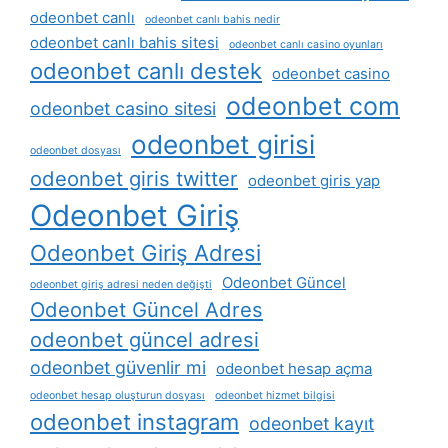
odeonbet canlı
odeonbet canlı bahis nedir
odeonbet canlı bahis sitesi
odeonbet canlı casino oyunları
odeonbet canlı destek
odeonbet casino
odeonbet com
odeonbet casino sitesi
odeonbet girisi
odeonbet dosyası
odeonbet giris twitter
odeonbet giris yap
Odeonbet Giriş
Odeonbet Giriş Adresi
Odeonbet Güncel
odeonbet giriş adresi neden değişti
Odeonbet Güncel Adres
odeonbet güncel adresi
odeonbet güvenlir mi
odeonbet hesap açma
odeonbet hesap oluşturun dosyası
odeonbet hizmet bilgisi
odeonbet instagram
odeonbet kayıt