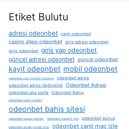
Etiket Bulutu
adresi odeonbet
canlı odeonbet
casino sitesi odeonbet
giris adresi odeonbet
giris yap odeonbet
giris odeonbet
güncel adresi odeonbet
güncel odeonbet
kayit odeonbet
mobil odeonbet
odeonbet adres
odeonbet.com hizmeti kullanım
Odeonbet Adresi
odeonbet adres değişikliği
odeonbet ana sayfa
Odeonbet Bahis
odeonbet bahis siteleri
odeonbet bahis sitesi
odeonbet bonus
odeonbet başarı kalitesi
odeonbet başarılı gün
odeonbet canli maç izle
odeonbet burak yılmaz krizi