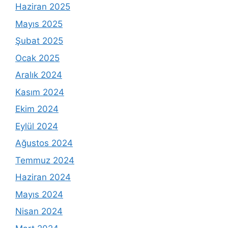
Haziran 2025
Mayıs 2025
Şubat 2025
Ocak 2025
Aralık 2024
Kasım 2024
Ekim 2024
Eylül 2024
Ağustos 2024
Temmuz 2024
Haziran 2024
Mayıs 2024
Nisan 2024