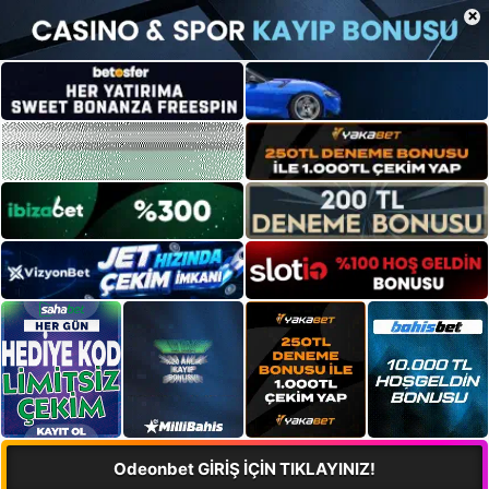
×
Odeonbet GİRİŞ İÇİN TIKLAYINIZ!