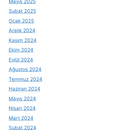
Mayıs 2025
Şubat 2025
Ocak 2025
Aralık 2024
Kasım 2024
Ekim 2024
Eylül 2024
Ağustos 2024
Temmuz 2024
Haziran 2024
Mayıs 2024
Nisan 2024
Mart 2024
Şubat 2024