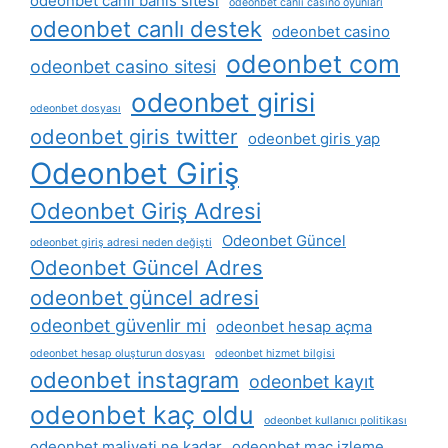
odeonbet canlı bahis sitesi
odeonbet canlı casino oyunları
odeonbet canlı destek
odeonbet casino
odeonbet com
odeonbet casino sitesi
odeonbet girisi
odeonbet dosyası
odeonbet giris twitter
odeonbet giris yap
Odeonbet Giriş
Odeonbet Giriş Adresi
Odeonbet Güncel
odeonbet giriş adresi neden değişti
Odeonbet Güncel Adres
odeonbet güncel adresi
odeonbet güvenlir mi
odeonbet hesap açma
odeonbet hesap oluşturun dosyası
odeonbet hizmet bilgisi
odeonbet instagram
odeonbet kayıt
odeonbet kaç oldu
odeonbet kullanıcı politikası
odeonbet maliyeti ne kadar
odeonbet maç izleme