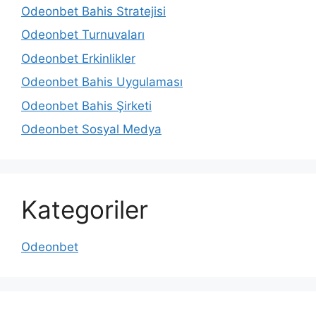
Odeonbet Bahis Stratejisi
Odeonbet Turnuvaları
Odeonbet Erkinlikler
Odeonbet Bahis Uygulaması
Odeonbet Bahis Şirketi
Odeonbet Sosyal Medya
Kategoriler
Odeonbet