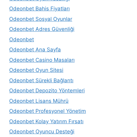
Odeonbet Bahis Fiyatları
Odeonbet Sosyal Oyunlar
Odeonbet Adres Güvenliği
Odeonbet
Odeonbet Ana Sayfa
Odeonbet Casino Masaları
Odeonbet Oyun Sitesi
Odeonbet Sürekli Bağlantı
Odeonbet Depozito Yöntemleri
Odeonbet Lisans Mührü
Odeonbet Profesyonel Yönetim
Odeonbet Kolay Yatırım Fırsatı
Odeonbet Oyuncu Desteği