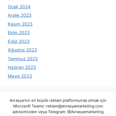
Ocak 2024
Aralık 2023
Kasım 2023
Ekim 2023
Eylül 2023
Ağustos 2023
Temmuz 2023
Haziran 2023
Mayıs 2023
Avrasya'nın en büyük reklam platformunda olmak için
Microsoft Teams:
reklam@avrasyamarketing.com
adresimizden veya Telegram: @Avrasyamarketing