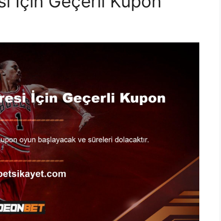
i İçin Geçerli Kupon