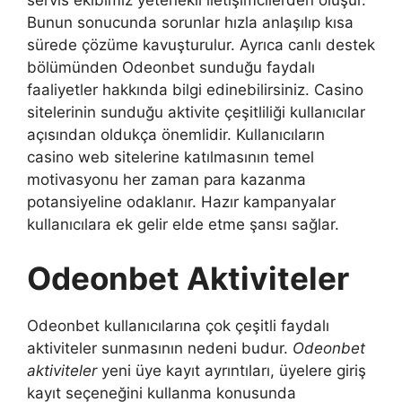
servis ekibimiz yetenekli iletişimcilerden oluşur.
Bunun sonucunda sorunlar hızla anlaşılıp kısa
sürede çözüme kavuşturulur. Ayrıca canlı destek
bölümünden Odeonbet sunduğu faydalı
faaliyetler hakkında bilgi edinebilirsiniz. Casino
sitelerinin sunduğu aktivite çeşitliliği kullanıcılar
açısından oldukça önemlidir. Kullanıcıların
casino web sitelerine katılmasının temel
motivasyonu her zaman para kazanma
potansiyeline odaklanır. Hazır kampanyalar
kullanıcılara ek gelir elde etme şansı sağlar.
Odeonbet Aktiviteler
Odeonbet kullanıcılarına çok çeşitli faydalı
aktiviteler sunmasının nedeni budur.
Odeonbet
aktiviteler
yeni üye kayıt ayrıntıları, üyelere giriş
kayıt seçeneğini kullanma konusunda