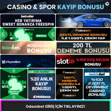
×
Odeonbet GİRİŞ İÇİN TIKLAYINIZ!