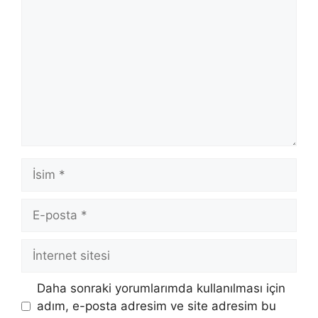
İsim
E-
posta
İnternet
sitesi
Daha sonraki yorumlarımda kullanılması için
adım, e-posta adresim ve site adresim bu