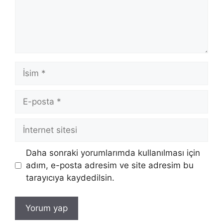
İsim
E-
posta
İnternet
sitesi
Daha sonraki yorumlarımda kullanılması için
adım, e-posta adresim ve site adresim bu
tarayıcıya kaydedilsin.