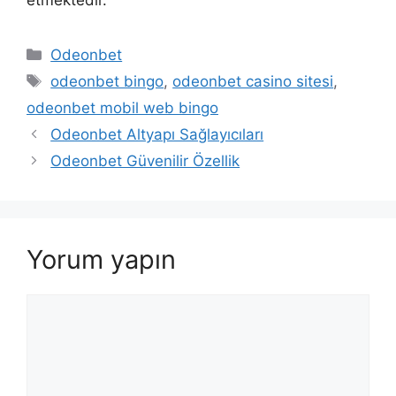
Kategoriler
Odeonbet
Etiketler
odeonbet bingo
,
odeonbet casino sitesi
,
odeonbet mobil web bingo
Odeonbet Altyapı Sağlayıcıları
Odeonbet Güvenilir Özellik
Yorum yapın
Yorum