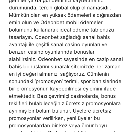
getiriler ya da gündeminizi kaybetmeniz
durumunda, tercih global olup olmamasıdır.
Mümkün olan en yüksek ödemeleri aldığınızdan
emin olun ve Odeonbet mobil ödemeler
bölümünü kullanarak ideal ödeme tablonuzu
tasarlayın. Odeonbet sağladığı sanal bahis
avantajı ile çeşitli sanal casino oyunları ve
benzeri casino oyunlarında bonuslar
alabilirsiniz. Odeonbet sayesinde en cazip sanal
bahis bonuslarını sunarak sitemizde her zaman
en iyi değeri almanızı sağlıyoruz. Cümlenin
sonundaki ‘promosyon’ terimi, spor bahislerinde
bir promosyonun kaybedilmesi eylemini ifade
etmektedir. Bazı çevrimiçi casinolarda, bonus
teklifleri bulabileceğiniz ücretsiz promosyonlara
ayrılmış bir bölüm bulunur. Üyelere ücretsiz
promosyonlar verilirken, yeni üyeler bu
promosyonlardan bir kez veya ömür boyu