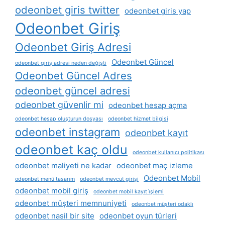
odeonbet giris twitter
odeonbet giris yap
Odeonbet Giriş
Odeonbet Giriş Adresi
Odeonbet Güncel
odeonbet giriş adresi neden değişti
Odeonbet Güncel Adres
odeonbet güncel adresi
odeonbet güvenlir mi
odeonbet hesap açma
odeonbet hesap oluşturun dosyası
odeonbet hizmet bilgisi
odeonbet instagram
odeonbet kayıt
odeonbet kaç oldu
odeonbet kullanıcı politikası
odeonbet maliyeti ne kadar
odeonbet maç izleme
Odeonbet Mobil
odeonbet menü tasarım
odeonbet mevcut girişi
odeonbet mobil giriş
odeonbet mobil kayıt i̇şlemi
odeonbet müşteri memnuniyeti
odeonbet müşteri odaklı
odeonbet nasil bir site
odeonbet oyun türleri