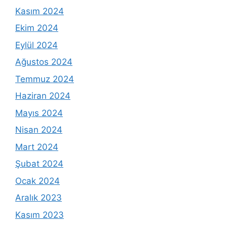
Kasım 2024
Ekim 2024
Eylül 2024
Ağustos 2024
Temmuz 2024
Haziran 2024
Mayıs 2024
Nisan 2024
Mart 2024
Şubat 2024
Ocak 2024
Aralık 2023
Kasım 2023