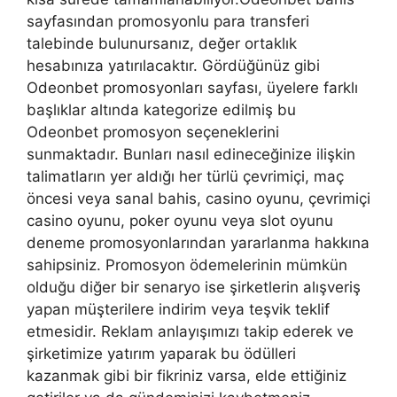
sayfasından promosyonlu para transferi
talebinde bulunursanız, değer ortaklık
hesabınıza yatırılacaktır. Gördüğünüz gibi
Odeonbet promosyonları sayfası, üyelere farklı
başlıklar altında kategorize edilmiş bu
Odeonbet promosyon seçeneklerini
sunmaktadır. Bunları nasıl edineceğinize ilişkin
talimatların yer aldığı her türlü çevrimiçi, maç
öncesi veya sanal bahis, casino oyunu, çevrimiçi
casino oyunu, poker oyunu veya slot oyunu
deneme promosyonlarından yararlanma hakkına
sahipsiniz. Promosyon ödemelerinin mümkün
olduğu diğer bir senaryo ise şirketlerin alışveriş
yapan müşterilere indirim veya teşvik teklif
etmesidir. Reklam anlayışımızı takip ederek ve
şirketimize yatırım yaparak bu ödülleri
kazanmak gibi bir fikriniz varsa, elde ettiğiniz