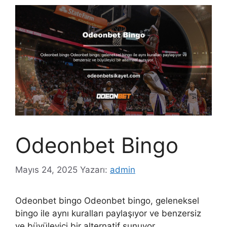
Odeonbet Bingo
Mayıs 24, 2025
Yazarı:
admin
Odeonbet bingo Odeonbet bingo, geleneksel
bingo ile aynı kuralları paylaşıyor ve benzersiz
ve büyüleyici bir alternatif sunuyor.