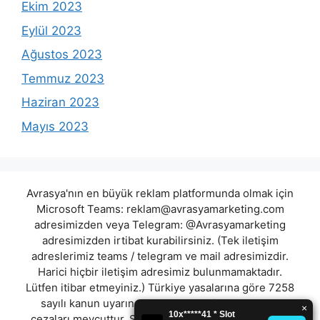
Ekim 2023
Eylül 2023
Ağustos 2023
Temmuz 2023
Haziran 2023
Mayıs 2023
Avrasya'nın en büyük reklam platformunda olmak için
Microsoft Teams:
reklam@avrasyamarketing.com
adresimizden veya Telegram: @Avrasyamarketing
adresimizden irtibat kurabilirsiniz. (Tek iletişim
adreslerimiz teams / telegram ve mail adresimizdir.
Harici hiçbir iletişim adresimiz bulunmamaktadır.
Lütfen itibar etmeyiniz.) Türkiye yasalarına göre 7258
sayılı kanun uyarınca yasa dışı bahis oynamanın
cezaları mevcuttur. Şu an bulunduğunuz site hiç bir