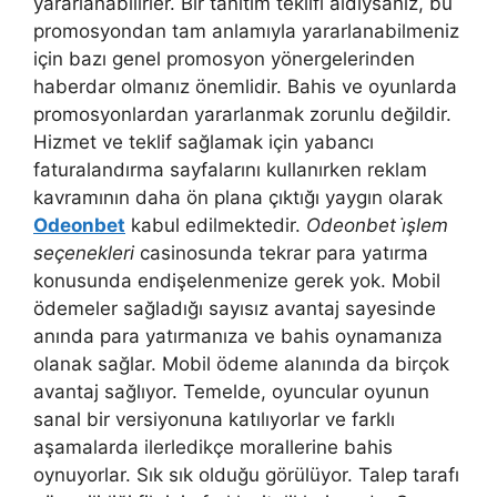
yararlanabilirler. Bir tanıtım teklifi aldıysanız, bu
promosyondan tam anlamıyla yararlanabilmeniz
için bazı genel promosyon yönergelerinden
haberdar olmanız önemlidir. Bahis ve oyunlarda
promosyonlardan yararlanmak zorunlu değildir.
Hizmet ve teklif sağlamak için yabancı
faturalandırma sayfalarını kullanırken reklam
kavramının daha ön plana çıktığı yaygın olarak
Odeonbet
kabul edilmektedir.
Odeonbet i̇şlem
seçenekleri
casinosunda tekrar para yatırma
konusunda endişelenmenize gerek yok. Mobil
ödemeler sağladığı sayısız avantaj sayesinde
anında para yatırmanıza ve bahis oynamanıza
olanak sağlar. Mobil ödeme alanında da birçok
avantaj sağlıyor. Temelde, oyuncular oyunun
sanal bir versiyonuna katılıyorlar ve farklı
aşamalarda ilerledikçe morallerine bahis
oynuyorlar. Sık sık olduğu görülüyor. Talep tarafı