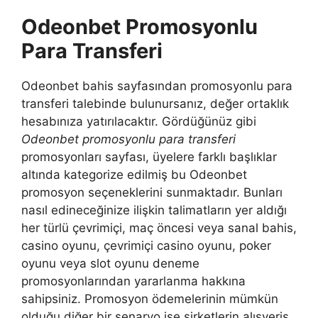
Odeonbet Promosyonlu
Para Transferi
Odeonbet bahis sayfasından promosyonlu para
transferi talebinde bulunursanız, değer ortaklık
hesabınıza yatırılacaktır. Gördüğünüz gibi
Odeonbet promosyonlu para transferi
promosyonları sayfası, üyelere farklı başlıklar
altında kategorize edilmiş bu Odeonbet
promosyon seçeneklerini sunmaktadır. Bunları
nasıl edineceğinize ilişkin talimatların yer aldığı
her türlü çevrimiçi, maç öncesi veya sanal bahis,
casino oyunu, çevrimiçi casino oyunu, poker
oyunu veya slot oyunu deneme
promosyonlarından yararlanma hakkına
sahipsiniz. Promosyon ödemelerinin mümkün
olduğu diğer bir senaryo ise şirketlerin alışveriş