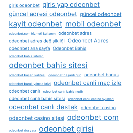
giris yap odeonbet
giris odeonbet
güncel adresi odeonbet
güncel odeonbet
kayit odeonbet
mobil odeonbet
odeonbet adres
odeonbet.com hizmeti kullanım
Odeonbet Adresi
odeonbet adres değişikliği
odeonbet ana sayfa
Odeonbet Bahis
odeonbet bahis siteleri
odeonbet bahis sitesi
odeonbet bonus
odeonbet başarı kalitesi
odeonbet başarılı gün
odeonbet canli maç izle
odeonbet burak yılmaz krizi
odeonbet canlı
odeonbet canlı bahis nedir
odeonbet canlı bahis sitesi
odeonbet canlı casino oyunları
odeonbet canlı destek
odeonbet casino
odeonbet com
odeonbet casino sitesi
odeonbet girisi
odeonbet dosyası