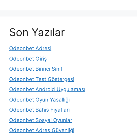
Son Yazılar
Odeonbet Adresi
Odeonbet Giriş
Odeonbet Birinci Sınıf
Odeonbet Test Göstergesi
Odeonbet Android Uygulaması
Odeonbet Oyun Yasallığı
Odeonbet Bahis Fiyatları
Odeonbet Sosyal Oyunlar
Odeonbet Adres Güvenliği