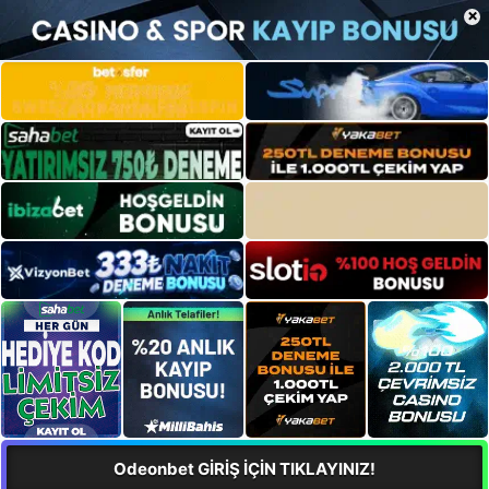
×
Odeonbet GİRİŞ İÇİN TIKLAYINIZ!