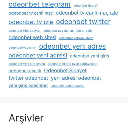
odeonbet telegram
odeonbet ticareti
odeonbet tv canli maç izle
odeonbet tv canli maç
odeonbet twitter
odeonbet tv izle
odeonbet tüm bireyler
odeonbet uygulaması tüm bireyler
odeonbet web sitesi
odeonbet yatırım i̇şlemi
odeonbet yeni adres
odeonbet yaş sınırı
odeonbet yeni adresi
odeonbet yeni giris
odeonbet yeni slot oyunu
odeonbet çeşitli oyun sağlayıcıları
Odeonbet Şikayet
odeonbet üyelik
twitter odeonbet
yeni adresi odeonbet
yeni giris odeonbet
seobahis bahis ticareti
Arşivler