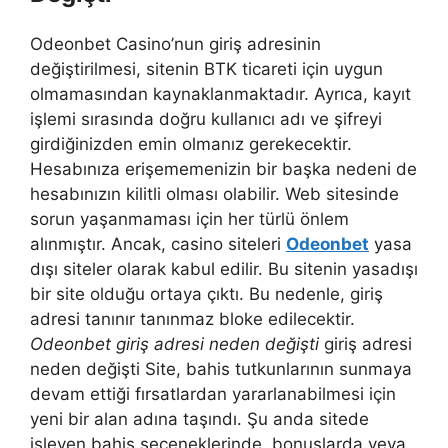
Odeonbet Casino’nun giriş adresinin
değiştirilmesi, sitenin BTK ticareti için uygun
olmamasından kaynaklanmaktadır. Ayrıca, kayıt
işlemi sırasında doğru kullanıcı adı ve şifreyi
girdiğinizden emin olmanız gerekecektir.
Hesabınıza erişememenizin bir başka nedeni de
hesabınızın kilitli olması olabilir. Web sitesinde
sorun yaşanmaması için her türlü önlem
alınmıştır. Ancak, casino siteleri
Odeonbet
yasa
dışı siteler olarak kabul edilir. Bu sitenin yasadışı
bir site olduğu ortaya çıktı. Bu nedenle, giriş
adresi tanınır tanınmaz bloke edilecektir.
Odeonbet giriş adresi neden değişti
giriş adresi
neden değişti Site, bahis tutkunlarının sunmaya
devam ettiği fırsatlardan yararlanabilmesi için
yeni bir alan adına taşındı. Şu anda sitede
işleyen bahis seçeneklerinde, bonuslarda veya