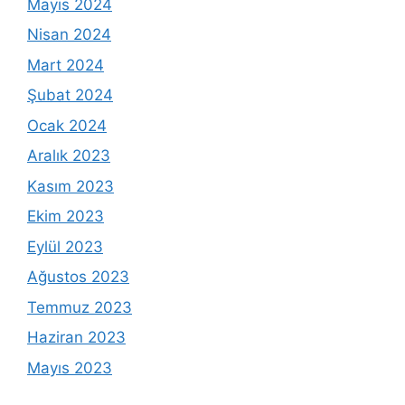
Mayıs 2024
Nisan 2024
Mart 2024
Şubat 2024
Ocak 2024
Aralık 2023
Kasım 2023
Ekim 2023
Eylül 2023
Ağustos 2023
Temmuz 2023
Haziran 2023
Mayıs 2023