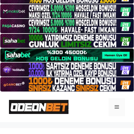
İçeriğe
atla
Menü