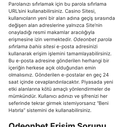
Parolanızı sıfırlamak için bu parola sıfırlama
URL’sini kullanabilirsiniz. Casino Sitesi,
kullanıcıların yeni bir alan adına geçiş sırasında
değişen alan adreslerine yalnızca Site’nin
onayladığı resmi makamlar aracılığıyla
erişmesine izin vermektedir.
Odeonbet parola
sıfırlama bahis sitesi
e-posta adresinizi
kullanarak erişim işlemini tamamlayabilirsiniz.
Bu e-posta adresine gönderilen herhangi bir
içeriğin herkese açık olduğundan emin
olmalısınız. Gönderilen e-postalar en geç 24
saat içinde cevaplandırılacaktır. Piyasada yeni
etki alanlarına kötü amaçlı yönlendirmeler de
mümkündür. Kullanıcı adınızı ve şifrenizi her
seferinde tekrar girmek istemiyorsanız “Beni
Hatırla” sistemini de kullanabilirsiniz.
Odeonbet Erişim Sorunu