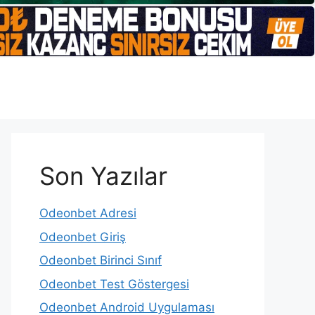
Son Yazılar
Odeonbet Adresi
Odeonbet Giriş
Odeonbet Birinci Sınıf
Odeonbet Test Göstergesi
Odeonbet Android Uygulaması