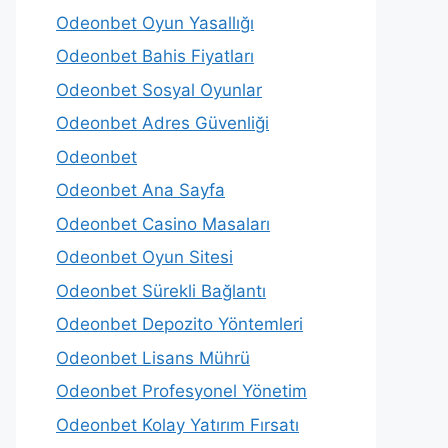
Odeonbet Oyun Yasallığı
Odeonbet Bahis Fiyatları
Odeonbet Sosyal Oyunlar
Odeonbet Adres Güvenliği
Odeonbet
Odeonbet Ana Sayfa
Odeonbet Casino Masaları
Odeonbet Oyun Sitesi
Odeonbet Sürekli Bağlantı
Odeonbet Depozito Yöntemleri
Odeonbet Lisans Mührü
Odeonbet Profesyonel Yönetim
Odeonbet Kolay Yatırım Fırsatı