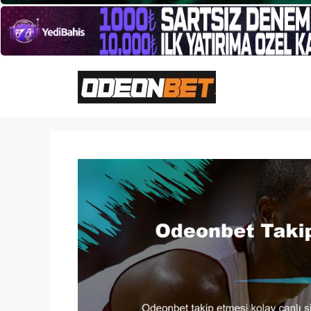
İçeriğe
atla