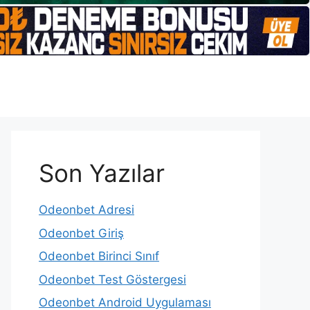
Son Yazılar
Odeonbet Adresi
Odeonbet Giriş
Odeonbet Birinci Sınıf
Odeonbet Test Göstergesi
Odeonbet Android Uygulaması