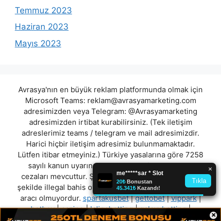
Temmuz 2023
Haziran 2023
Mayıs 2023
Avrasya'nın en büyük reklam platformunda olmak için
Microsoft Teams:
reklam@avrasyamarketing.com
adresimizden veya Telegram: @Avrasyamarketing
adresimizden irtibat kurabilirsiniz. (Tek iletişim
adreslerimiz teams / telegram ve mail adresimizdir.
Harici hiçbir iletişim adresimiz bulunmamaktadır.
Lütfen itibar etmeyiniz.) Türkiye yasalarına göre 7258
sayılı kanun uyarınca yasa dışı bahis oynamanın
cezaları mevcuttur. Şu an bulunduğunuz site hiç bir
şekilde illegal bahis oyunları oynatmıyor ve oynamaya
aracı olmuyordur.
spartakusbet
|
gettobet
|
vippark
|
betbey
|
cazino
|
laligabetting
|
galaxybetting
|
×
efesbet
"