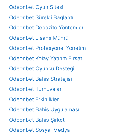
Odeonbet Oyun Sitesi
Odeonbet Sürekli Bağlantı
Odeonbet Depozito Yöntemleri
Odeonbet Lisans Mührü
Odeonbet Profesyonel Yönetim
Odeonbet Kolay Yatırım Fırsatı
Odeonbet Oyuncu Desteği
Odeonbet Bahis Stratejisi
Odeonbet Turnuvaları
Odeonbet Erkinlikler
Odeonbet Bahis Uygulaması
Odeonbet Bahis Şirketi
Odeonbet Sosyal Medya