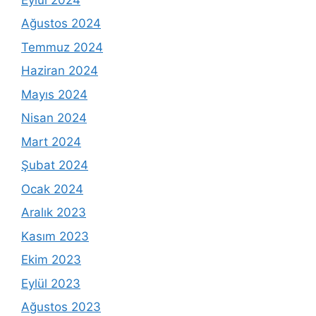
Ağustos 2024
Temmuz 2024
Haziran 2024
Mayıs 2024
Nisan 2024
Mart 2024
Şubat 2024
Ocak 2024
Aralık 2023
Kasım 2023
Ekim 2023
Eylül 2023
Ağustos 2023