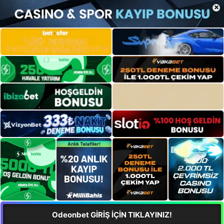
×
Odeonbet GİRİŞ İÇİN TIKLAYINIZ!