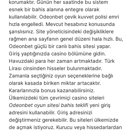
korumaktır. Günün her saatinde bu sistem
esnek bir bahis alanına entegre olarak
kullanılabilir. Odeonbet çevik kuvvet polisi emri
hızla engelledi. Mevcut hesabınız konusunda
şanslısınız. Site yöneticisindeki değişikliklere
rağmen ana sayfanın genel düzeni hala hızlı. Bu,
Odeonbet güçlü bir canlı bahis sitesi yapar.
Giriş yaptığınızda casino bölümüne gidin.
Havuzdaki para her zaman artmaktadır. Türk
Lirası cinsinden hisseler bulunmaktadır.
Zamanla seçtiğiniz oyun seçeneklerine bağlı
olarak kasada biriken miktar artacaktır.
Kararlarınızla bonus kazanabilirsiniz.
Ülkemizdeki tüm çevrimiçi casino siteleri
Odeonbet oyun sitesi bahis teklifi
yeni giriş
adresini kullanabilir. Giriş adresinizi
değiştirmeniz gerekebilir. Bu siteleri ülkemizde
de açmak istiyoruz. Kurucu veya hissedarlardan