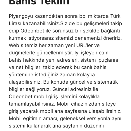
Bahis Teklifi
Piyangoyu kazandıktan sonra bol miktarda Türk
Lirası kazanabilirsiniz.Siz de bu gelişmeleri takip
edip Odeonbet ile sorunsuz bir şekilde bağlantı
kurmak istiyorsanız sitemizi denemenizi öneririz.
Web sitemiz her zaman yeni URL’ler ve
düğmelerle güncellenmiştir. İyi işleyen canlı
bahis hakkında yeni adresleri, sistem ipuçlarını
ve net bilgileri takip ederek bu canlı bahis
yöntemine istediğiniz zaman kolayca
ulaşabilirsiniz. Bu konuda güncel ve sistematik
bilgiler sağlıyoruz. Güncel adresiniz ile
Odeonbet mobil giriş işlemini kolaylıkla
tamamlayabilirsiniz. Mobil cihazınızdan siteye
giriş yaparak mobil ana sayfasına ulaşabilirsiniz.
Mobil eğitimin amacı, geleneksel versiyonla aynı
sistemi kullanarak ana sayfanın düzenini