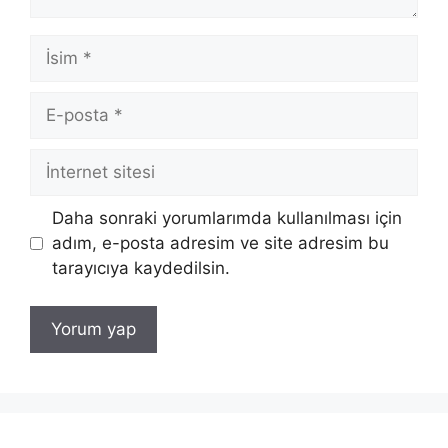
İsim
E-
posta
İnternet
sitesi
Daha sonraki yorumlarımda kullanılması için
adım, e-posta adresim ve site adresim bu
tarayıcıya kaydedilsin.