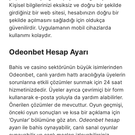
Kişisel bilgilerinizi eksiksiz ve doğru bir şekilde
girdiğiniz bir web sitesi, hesabınızın doğru bir
şekilde açılmasını sağladığı için oldukça
güvenilirdir. Uygulamanın mobil cihazlarda
kullanımı kolaydır.
Odeonbet Hesap Ayarı
Bahis ve casino sektörünün büyük isimlerinden
Odeonbet, canlı yardım hattı aracılığıyla üyelerin
sorunlarına etkili çözümler sunmak için 24 saat
hizmetinizdedir. Üyeler ayrıca çevrimiçi bir form
kullanarak e-posta yoluyla da yardım alabilirler.
Önerilen çözümler de mevcuttur. Oyun geçmişi,
önceki oyun sonuçları ve kısa bir açıklama için
‘Oyunlar’ bölümüne göz atın.
Odeonbet hesap
ayarı
ile bahis oynayabilir, canlı sanal oyunlar