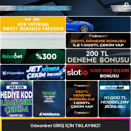
×
Odeonbet GİRİŞ İÇİN TIKLAYINIZ!