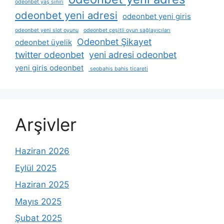
odeonbet yaş sınırı
odeonbet yeni adresi
odeonbet yeni giris
odeonbet yeni slot oyunu
odeonbet çeşitli oyun sağlayıcıları
Odeonbet Şikayet
odeonbet üyelik
twitter odeonbet
yeni adresi odeonbet
yeni giris odeonbet
seobahis bahis ticareti
Arşivler
Haziran 2026
Eylül 2025
Haziran 2025
Mayıs 2025
Şubat 2025