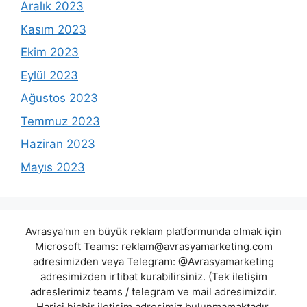
Aralık 2023
Kasım 2023
Ekim 2023
Eylül 2023
Ağustos 2023
Temmuz 2023
Haziran 2023
Mayıs 2023
Avrasya'nın en büyük reklam platformunda olmak için
Microsoft Teams:
reklam@avrasyamarketing.com
adresimizden veya Telegram: @Avrasyamarketing
adresimizden irtibat kurabilirsiniz. (Tek iletişim
adreslerimiz teams / telegram ve mail adresimizdir.
Harici hiçbir iletişim adresimiz bulunmamaktadır.