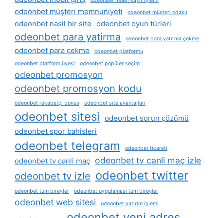
odeonbet mobil kayıt i̇şlemi
odeonbet müşteri memnuniyeti
odeonbet müşteri odaklı
odeonbet nasil bir site
odeonbet oyun türleri
odeonbet para yatirma
odeonbet para yatırma çekme
odeonbet para çekme
odeonbet platformu
odeonbet platform üyesi
odeonbet popüler seçim
odeonbet promosyon
odeonbet promosyon kodu
odeonbet rekabetçi bonus
odeonbet site avantajları
odeonbet sitesi
odeonbet sorun çözümü
odeonbet spor bahisleri
odeonbet telegram
odeonbet ticareti
odeonbet tv canli maç izle
odeonbet tv canli maç
odeonbet twitter
odeonbet tv izle
odeonbet tüm bireyler
odeonbet uygulaması tüm bireyler
odeonbet web sitesi
odeonbet yatırım i̇şlemi
odeonbet yeni adres