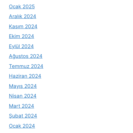
Ocak 2025
Aralık 2024
Kasım 2024
Ekim 2024
Eylül 2024
Ağustos 2024
Temmuz 2024
Haziran 2024
Mayıs 2024
Nisan 2024
Mart 2024
Şubat 2024
Ocak 2024