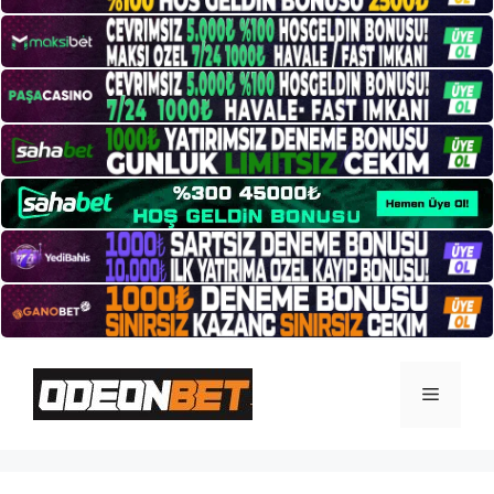
İçeriğe
atla
Menü