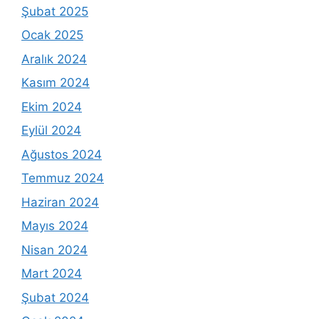
Şubat 2025
Ocak 2025
Aralık 2024
Kasım 2024
Ekim 2024
Eylül 2024
Ağustos 2024
Temmuz 2024
Haziran 2024
Mayıs 2024
Nisan 2024
Mart 2024
Şubat 2024