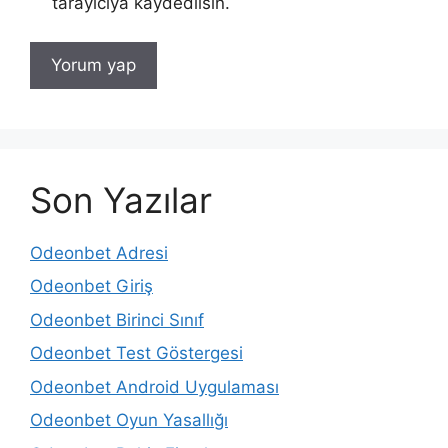
tarayıcıya kaydedilsin.
Son Yazılar
Odeonbet Adresi
Odeonbet Giriş
Odeonbet Birinci Sınıf
Odeonbet Test Göstergesi
Odeonbet Android Uygulaması
Odeonbet Oyun Yasallığı