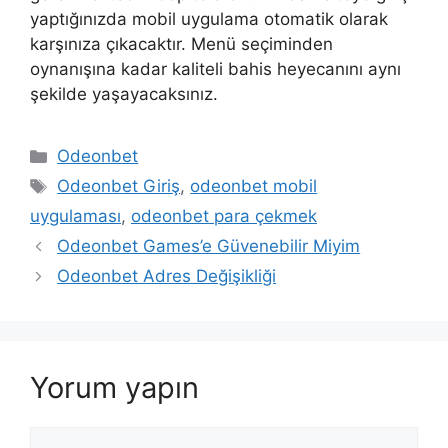
yaptığınızda mobil uygulama otomatik olarak
karşınıza çıkacaktır. Menü seçiminden
oynanışına kadar kaliteli bahis heyecanını aynı
şekilde yaşayacaksınız.
Kategoriler
Odeonbet
Etiketler
Odeonbet Giriş
,
odeonbet mobil
uygulaması
,
odeonbet para çekmek
Odeonbet Games’e Güvenebilir Miyim
Odeonbet Adres Değişikliği
Yorum yapın
Yorum