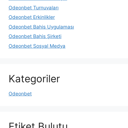
Odeonbet Turnuvaları
Odeonbet Erkinlikler
Odeonbet Bahis Uygulaması
Odeonbet Bahis Şirketi
Odeonbet Sosyal Medya
Kategoriler
Odeonbet
Etiket Bulutu