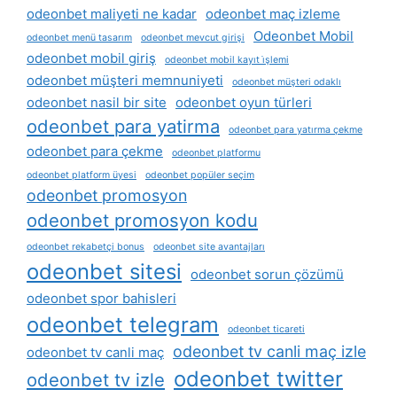
odeonbet maliyeti ne kadar
odeonbet maç izleme
Odeonbet Mobil
odeonbet menü tasarım
odeonbet mevcut girişi
odeonbet mobil giriş
odeonbet mobil kayıt i̇şlemi
odeonbet müşteri memnuniyeti
odeonbet müşteri odaklı
odeonbet nasil bir site
odeonbet oyun türleri
odeonbet para yatirma
odeonbet para yatırma çekme
odeonbet para çekme
odeonbet platformu
odeonbet platform üyesi
odeonbet popüler seçim
odeonbet promosyon
odeonbet promosyon kodu
odeonbet rekabetçi bonus
odeonbet site avantajları
odeonbet sitesi
odeonbet sorun çözümü
odeonbet spor bahisleri
odeonbet telegram
odeonbet ticareti
odeonbet tv canli maç izle
odeonbet tv canli maç
odeonbet twitter
odeonbet tv izle