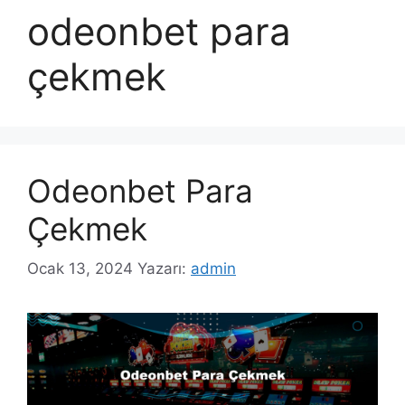
odeonbet para
çekmek
Odeonbet Para
Çekmek
Ocak 13, 2024
Yazarı:
admin