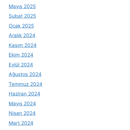
Mayıs 2025
Şubat 2025
Ocak 2025
Aralık 2024
Kasım 2024
Ekim 2024
Eylül 2024
Ağustos 2024
Temmuz 2024
Haziran 2024
Mayıs 2024
Nisan 2024
Mart 2024