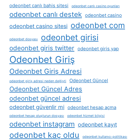
odeonbet canlı bahis sitesi
odeonbet canlı casino oyunları
odeonbet canlı destek
odeonbet casino
odeonbet com
odeonbet casino sitesi
odeonbet girisi
odeonbet dosyası
odeonbet giris twitter
odeonbet giris yap
Odeonbet Giriş
Odeonbet Giriş Adresi
Odeonbet Güncel
odeonbet giriş adresi neden değişti
Odeonbet Güncel Adres
odeonbet güncel adresi
odeonbet güvenlir mi
odeonbet hesap açma
odeonbet hesap oluşturun dosyası
odeonbet hizmet bilgisi
odeonbet instagram
odeonbet kayıt
odeonbet kaç oldu
odeonbet kullanıcı politikası