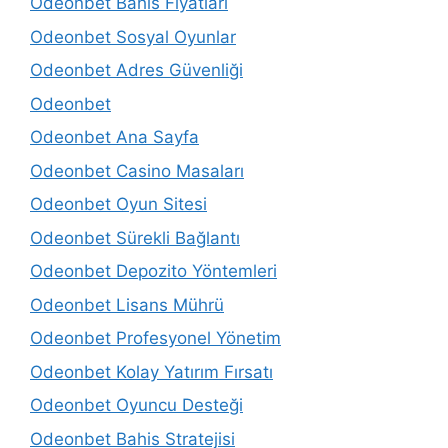
Odeonbet Bahis Fiyatları
Odeonbet Sosyal Oyunlar
Odeonbet Adres Güvenliği
Odeonbet
Odeonbet Ana Sayfa
Odeonbet Casino Masaları
Odeonbet Oyun Sitesi
Odeonbet Sürekli Bağlantı
Odeonbet Depozito Yöntemleri
Odeonbet Lisans Mührü
Odeonbet Profesyonel Yönetim
Odeonbet Kolay Yatırım Fırsatı
Odeonbet Oyuncu Desteği
Odeonbet Bahis Stratejisi