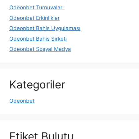
Odeonbet Turnuvaları
Odeonbet Erkinlikler
Odeonbet Bahis Uygulaması
Odeonbet Bahis Şirketi
Odeonbet Sosyal Medya
Kategoriler
Odeonbet
Etiket Bulutu