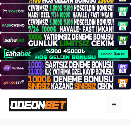
İçeriğe
atla
Menü