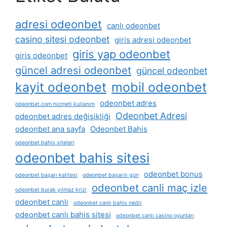
adresi odeonbet
canlı odeonbet
casino sitesi odeonbet
giris adresi odeonbet
giris yap odeonbet
giris odeonbet
güncel adresi odeonbet
güncel odeonbet
kayit odeonbet
mobil odeonbet
odeonbet adres
odeonbet.com hizmeti kullanım
Odeonbet Adresi
odeonbet adres değişikliği
odeonbet ana sayfa
Odeonbet Bahis
odeonbet bahis siteleri
odeonbet bahis sitesi
odeonbet bonus
odeonbet başarı kalitesi
odeonbet başarılı gün
odeonbet canli maç izle
odeonbet burak yılmaz krizi
odeonbet canlı
odeonbet canlı bahis nedir
odeonbet canlı bahis sitesi
odeonbet canlı casino oyunları