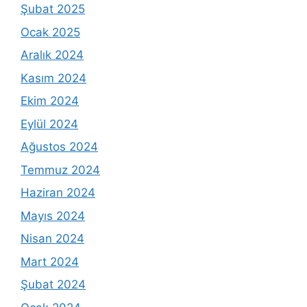
Şubat 2025
Ocak 2025
Aralık 2024
Kasım 2024
Ekim 2024
Eylül 2024
Ağustos 2024
Temmuz 2024
Haziran 2024
Mayıs 2024
Nisan 2024
Mart 2024
Şubat 2024