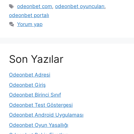
Etiketler
odeonbet com
,
odeonbet oyuncuları
,
odeonbet portalı
Yorum yap
Son Yazılar
Odeonbet Adresi
Odeonbet Giriş
Odeonbet Birinci Sınıf
Odeonbet Test Göstergesi
Odeonbet Android Uygulaması
Odeonbet Oyun Yasallığı