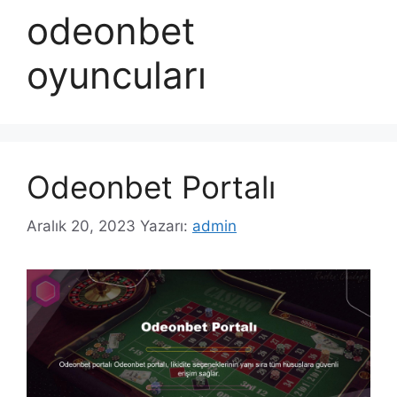
odeonbet
oyuncuları
Odeonbet Portalı
Aralık 20, 2023
Yazarı:
admin