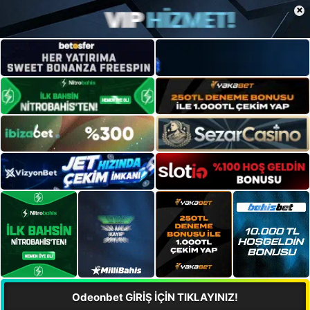
×
Odeonbet GİRİŞ İÇİN TIKLAYINIZ!