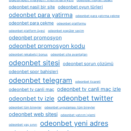
odeonbet müşteri odaklı
odeonbet nasil bir site
odeonbet oyun türleri
odeonbet para yatirma
odeonbet para yatırma çekme
odeonbet para çekme
odeonbet platformu
odeonbet platform üyesi
odeonbet popüler seçim
odeonbet promosyon
odeonbet promosyon kodu
odeonbet rekabetçi bonus
odeonbet site avantajları
odeonbet sitesi
odeonbet sorun çözümü
odeonbet spor bahisleri
odeonbet telegram
odeonbet ticareti
odeonbet tv canli maç izle
odeonbet tv canli maç
odeonbet twitter
odeonbet tv izle
odeonbet tüm bireyler
odeonbet uygulaması tüm bireyler
odeonbet web sitesi
odeonbet yatırım i̇şlemi
odeonbet yeni adres
odeonbet yaş sınırı