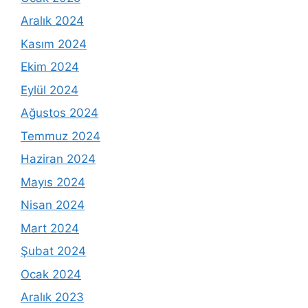
Aralık 2024
Kasım 2024
Ekim 2024
Eylül 2024
Ağustos 2024
Temmuz 2024
Haziran 2024
Mayıs 2024
Nisan 2024
Mart 2024
Şubat 2024
Ocak 2024
Aralık 2023