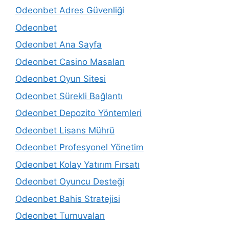
Odeonbet Adres Güvenliği
Odeonbet
Odeonbet Ana Sayfa
Odeonbet Casino Masaları
Odeonbet Oyun Sitesi
Odeonbet Sürekli Bağlantı
Odeonbet Depozito Yöntemleri
Odeonbet Lisans Mührü
Odeonbet Profesyonel Yönetim
Odeonbet Kolay Yatırım Fırsatı
Odeonbet Oyuncu Desteği
Odeonbet Bahis Stratejisi
Odeonbet Turnuvaları