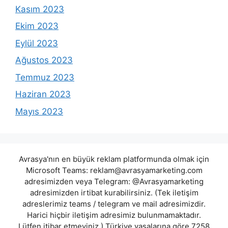
Kasım 2023
Ekim 2023
Eylül 2023
Ağustos 2023
Temmuz 2023
Haziran 2023
Mayıs 2023
Avrasya'nın en büyük reklam platformunda olmak için
Microsoft Teams:
reklam@avrasyamarketing.com
adresimizden veya Telegram: @Avrasyamarketing
adresimizden irtibat kurabilirsiniz. (Tek iletişim
adreslerimiz teams / telegram ve mail adresimizdir.
Harici hiçbir iletişim adresimiz bulunmamaktadır.
Lütfen itibar etmeyiniz.) Türkiye yasalarına göre 7258