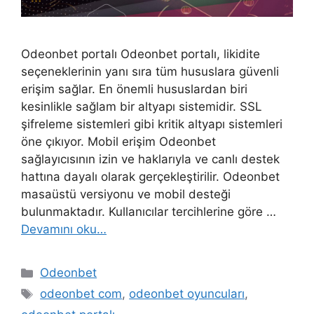
Odeonbet portalı Odeonbet portalı, likidite
seçeneklerinin yanı sıra tüm hususlara güvenli
erişim sağlar. En önemli hususlardan biri
kesinlikle sağlam bir altyapı sistemidir. SSL
şifreleme sistemleri gibi kritik altyapı sistemleri
öne çıkıyor. Mobil erişim Odeonbet
sağlayıcısının izin ve haklarıyla ve canlı destek
hattına dayalı olarak gerçekleştirilir. Odeonbet
masaüstü versiyonu ve mobil desteği
bulunmaktadır. Kullanıcılar tercihlerine göre …
Devamını oku…
Kategoriler
Odeonbet
Etiketler
odeonbet com
,
odeonbet oyuncuları
,